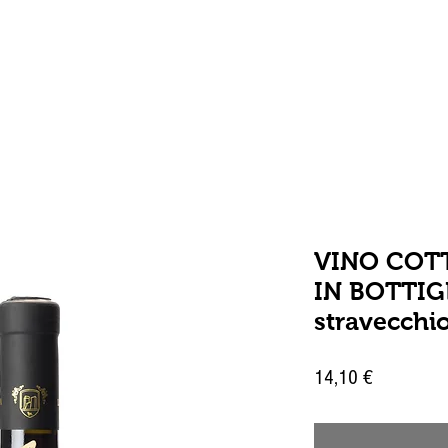
ome
Dispensa
Cantina
Essenze
Chi siamo
VINO COT
IN BOTTIGL
stravecchio
Prezzo
14,10 €