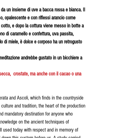
un insieme di uve a bacca rossa e bianca. Il
so, opalescente e con riflessi arancio come
 cotto, e dopo la cottura viene messo in botte a
ono di caramello e confettura, uva passita,
o di miele, è dolce e corposo ha un retrogusto
meditazione andrebbe gustato in un bicchiere a
a secca, crostate, ma anche con il cacao o una
erata and Ascoli, which finds in the countryside
, culture and tradition, the heart of the production
and mandatory destination for anyone who
knowledge on the ancient techniques of
ill used today with respect and in memory of
 down this custom before us. A study carried