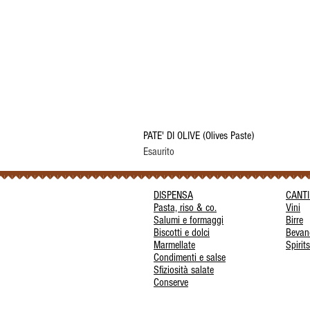
PATE' DI OLIVE (Olives Paste)
Esaurito
DISPENSA
CANT
Pasta, riso & co.
Vini
Salumi e formaggi
Birre
Biscotti e dolci
Bevan
Marmellate
Spirits
Condimenti e salse
Sfiziosità salate
Conserve