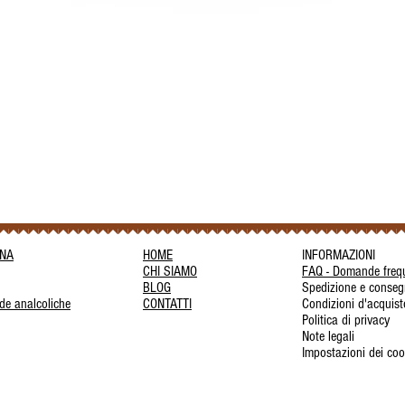
Vista rapida
INA
HOME
INFORMAZIONI
CHI SIAMO
FAQ - Domande frequ
BLOG
Spedizione e conse
de analcoliche
CONTATTI
Condizioni d'acquist
Politica di privacy
Note legali
Impostazioni dei coo