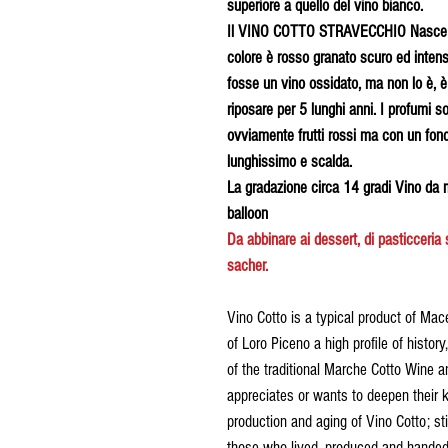
superiore a quello del vino bianco.
Il VINO COTTO STRAVECCHIO Nasce da 
colore è rosso granato scuro ed inten
fosse un vino ossidato, ma non lo è, è
riposare per 5 lunghi anni. I profumi s
ovviamente frutti rossi ma con un fond
lunghissimo e scalda.
La gradazione circa 14 gradi Vino da 
balloon
Da abbinare ai dessert, di pasticceri
sacher.
Vino Cotto is a typical product of Mac
of Loro Piceno a high profile of history
of the traditional Marche Cotto Wine 
appreciates or wants to deepen their 
production and aging of Vino Cotto; st
those who lived, produced and handed