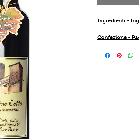
Ingredienti - In
Vino cotto
Confezione - Pa
Bottiglia da 0,50 l.
Bottle of 0.50 l.