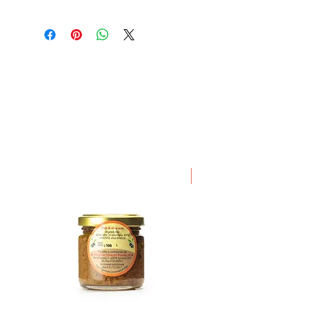
Disponibile in vasetto da 250 gr
Available in Jar 250 gr
D.O.P.