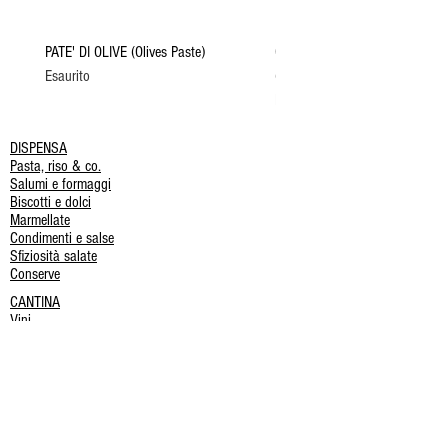
PATE' DI OLIVE (Olives Paste)
OLIVA TENERA ASCOLANA IN 
Esaurito
(Tender olive from Ascoli in bri
Esaurito
DISPENSA
Pasta, riso & co.
Salumi e formaggi
Biscotti e dolci
Marmellate
Condimenti e salse
Sfiziosità salate
Conserve
CANTINA
Vini
Birre
Bevande analcoliche
Spirits
HOME
CHI SIAMO
BLOG