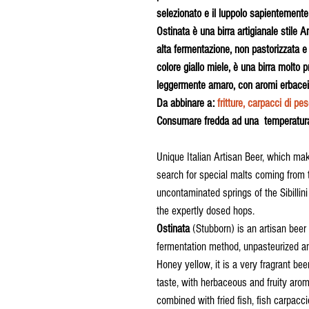
selezionato e il luppolo sapientemente
Ostinata è una birra artigianale stile
alta fermentazione, non pastorizzata e n
colore giallo miele, è una birra molto
leggermente amaro, con aromi erbacei 
Da abbinare a:
fritture, carpacci di p
Consumare fredda ad una temperatura
Unique Italian Artisan Beer, which make
search for special malts coming from 
uncontaminated springs of the Sibillin
the expertly dosed hops.
Ostinata
(Stubborn) is an artisan beer
fermentation method, unpasteurized and
Honey yellow, it is a very fragrant beer
taste, with herbaceous and fruity aro
combined with fried fish, fish carpac