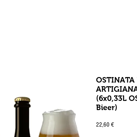
ome
Dispensa
Cantina
Essenze
Chi siamo
OSTINATA 
ARTIGIANA
(6x0,33L O
Bieer)
Prezzo
22,60 €