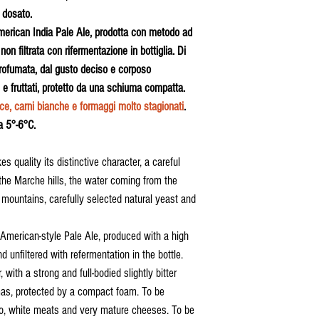
 dosato.
 American India Pale Ale, prodotta con metodo ad
on filtrata con rifermentazione in bottiglia. Di
 profumata, dal gusto deciso e corposo
e fruttati, protetto da una schiuma compatta.
esce, carni bianche e formaggi molto stagionati
.
 5°-6°C.
s quality its distinctive character, a careful
the Marche hills, the water coming from the
i mountains, carefully selected natural yeast and
 American-style Pale Ale, produced with a high
 unfiltered with refermentation in the bottle.
, with a strong and full-bodied slightly bitter
mas, protected by a compact foam. To be
cio, white meats and very mature cheeses. To be