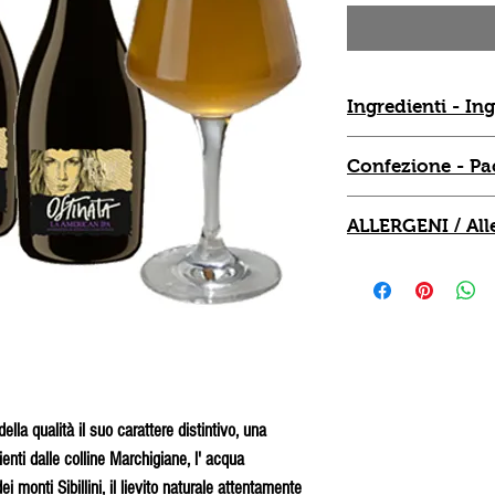
Ingredienti - In
Acqua, malto, zucchero, 
Confezione - Pa
Gradazione 7% vol
Water, malt, sugar, hop
Bottiglia da 0,33 l. Con
ALLERGENI / All
Gradation 7% vol
Bottle of 0.33 l. Pack o
GLUTINE / Gluten
della qualità il suo carattere distintivo, una
ienti dalle colline Marchigiane, l' acqua
i monti Sibillini, il lievito naturale attentamente