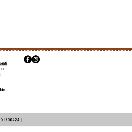
enti
gna
o
kie
2801700424 |