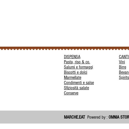
DISPENSA
CANT
Pasta, riso & co.
Vini
Salumi e formaggi
Birre
Biscotti e dolci
Bevan
Marmellate
Spirits
Condimenti e salse
Sfiziosità salate
Conserve
MARCHE.EAT
Powered by :
OMNIA STO