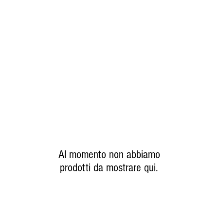
ome
Dispensa
Cantina
Essenze
Chi siamo
Al momento non abbiamo
prodotti da mostrare qui.