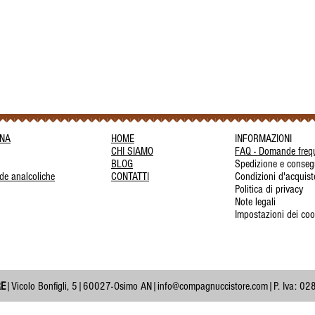
INA
HOME
INFORMAZIONI
CHI SIAMO
FAQ - Domande frequ
BLOG
Spedizione e conse
de analcoliche
CONTATTI
Condizioni d'acquist
Politica di privacy
Note legali
Impostazioni dei coo
RE
|Vicolo Bonfigli, 5|60027-Osimo AN|
info@compagnuccistore.com
|P. Iva: 0