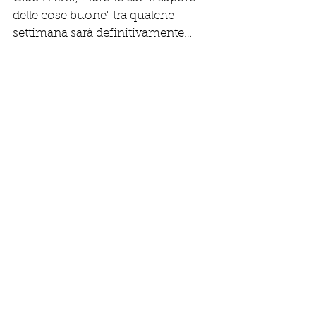
Ciao A tutti, Marche.eat "il sapore
delle cose buone" tra qualche
settimana sarà definitivamente
online con uno stile del tutto
rinnovato...
Post in evidenza