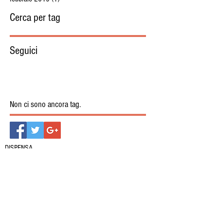
Cerca per tag
Seguici
Non ci sono ancora tag.
DISPENSA
Pasta, riso & co.
Salumi e formaggi
Biscotti e dolci
Marmellate
Condimenti e salse
Sfiziosità salate
Conserve